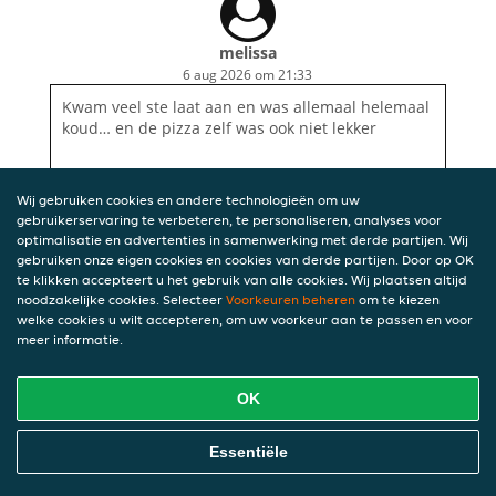
melissa
6 aug 2026 om 21:33
Kwam veel ste laat aan en was allemaal helemaal
koud… en de pizza zelf was ook niet lekker
Wij gebruiken cookies en andere technologieën om uw
gebruikerservaring te verbeteren, te personaliseren, analyses voor
optimalisatie en advertenties in samenwerking met derde partijen. Wij
gebruiken onze eigen cookies en cookies van derde partijen. Door op OK
te klikken accepteert u het gebruik van alle cookies. Wij plaatsen altijd
noodzakelijke cookies. Selecteer
Voorkeuren beheren
om te kiezen
welke cookies u wilt accepteren, om uw voorkeur aan te passen en voor
meer informatie.
OK
Essentiële